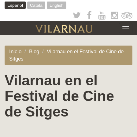
Pasar
Español
Català
English
al
contenido
principal
Togg
navig
Inicio
Blog
Vilarnau en el Festival de Cine de
Sitges
Vilarnau en el
Festival de Cine
de Sitges