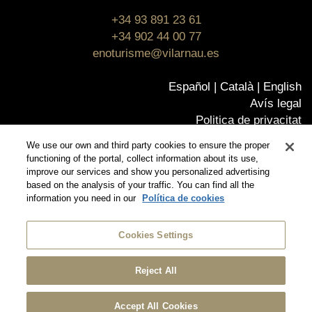
+34 93 891 23 61
+34 902 44 00 77
enoturisme@vilarnau.es
Español
Català
English
Avís legal
Politica de privacitat
Política de cookies
We use our own and third party cookies to ensure the proper
Política de qualitat
functioning of the portal, collect information about its use,
Certificats
improve our services and show you personalized advertising
based on the analysis of your traffic. You can find all the
Canal Ético
information you need in our
Política de cookies
© Vilarnau
Botiga online
Cookies Settings
Reject All
Accept All Cookies