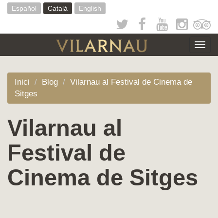
Vés
Español
Català
English
al
contingut
Togg
navig
Inici
Blog
Vilarnau al Festival de Cinema de
Sitges
Vilarnau al
Festival de
Cinema de Sitges