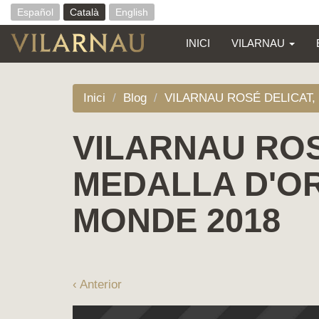
Español
Català
English
INICI
VILARNAU
Vés
al
Inici
Blog
VILARNAU ROSÉ DELICAT,
contingut
VILARNAU ROS
MEDALLA D'O
MONDE 2018
‹ Anterior