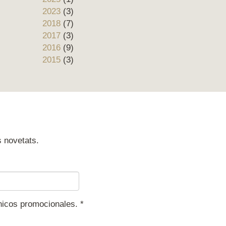
2023
(3)
2018
(7)
2017
(3)
2016
(9)
2015
(3)
s novetats.
ónicos promocionales.
*