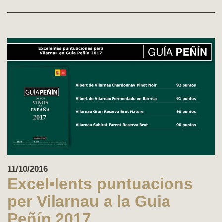
11/10/2016
Excel•lents puntuacions
per Vilarnau a la Guia
Peñín 2017