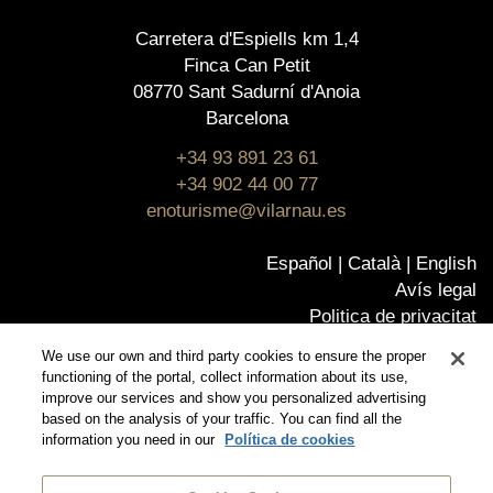
Carretera d'Espiells km 1,4
Finca Can Petit
08770 Sant Sadurní d'Anoia
Barcelona
+34 93 891 23 61
+34 902 44 00 77
enoturisme@vilarnau.es
Español
Català
English
Avís legal
Politica de privacitat
Política de cookies
We use our own and third party cookies to ensure the proper
Política de qualitat
functioning of the portal, collect information about its use,
Certificats
improve our services and show you personalized advertising
based on the analysis of your traffic. You can find all the
Canal Ético
information you need in our
Política de cookies
© Vilarnau
Botiga online